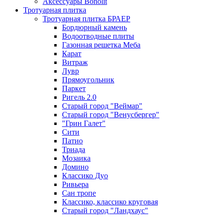
Аксессуары Bonolit
Тротуарная плитка
Тротуарная плитка БРАЕР
Бордюрный камень
Водоотводные плиты
Газонная решетка Меба
Карат
Витраж
Лувр
Прямоугольник
Паркет
Ригель 2.0
Старый город "Веймар"
Старый город "Венусбергер"
"Грин Галет"
Сити
Патио
Триада
Мозаика
Домино
Классико Дуо
Ривьера
Сан тропе
Классико, классико круговая
Старый город "Ландхаус"