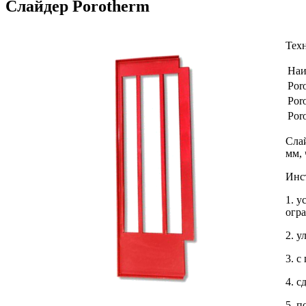
Слайдер Porotherm
Тех
Наи
Por
Por
Por
Сла
мм, 
Инс
1. у
огр
2. у
3. с
4. с
5. п