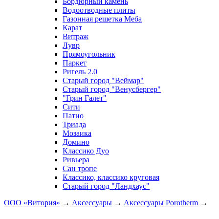
Бордюрный камень
Водоотводные плиты
Газонная решетка Меба
Карат
Витраж
Лувр
Прямоугольник
Паркет
Ригель 2.0
Старый город "Веймар"
Старый город "Венусбергер"
"Грин Галет"
Сити
Патио
Триада
Мозаика
Домино
Классико Дуо
Ривьера
Сан тропе
Классико, классико круговая
Старый город "Ландхаус"
ООО «Витория»
→
Аксессуары
→
Аксессуары Porotherm
→