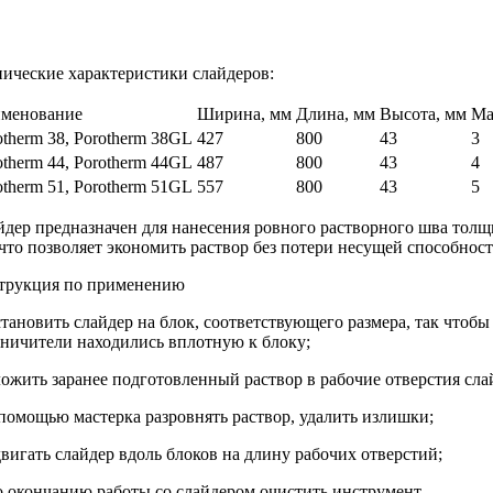
нические характеристики слайдеров:
менование
Ширина, мм
Длина, мм
Высота, мм
Ма
otherm 38, Porotherm 38GL
427
800
43
3
otherm 44, Porotherm 44GL
487
800
43
4
otherm 51, Porotherm 51GL
557
800
43
5
йдер предназначен для нанесения ровного растворного шва толщ
что позволяет экономить раствор без потери несущей способност
трукция по применению
становить слайдер на блок, соответствующего размера, так чтоб
аничители находились вплотную к блоку;
ложить заранее подготовленный раствор в рабочие отверстия сла
 помощью мастерка разровнять раствор, удалить излишки;
двигать слайдер вдоль блоков на длину рабочих отверстий;
о окончанию работы со слайдером очистить инструмент.