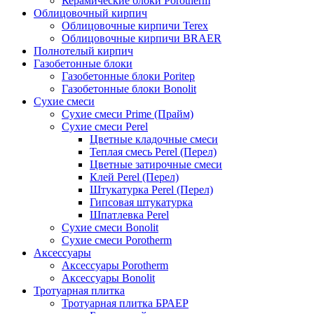
Керамические блоки Porotherm
Облицовочный кирпич
Облицовочные кирпичи Terex
Облицовочные кирпичи BRAER
Полнотелый кирпич
Газобетонные блоки
Газобетонные блоки Poritep
Газобетонные блоки Bonolit
Сухие смеси
Сухие смеси Prime (Прайм)
Сухие смеси Perel
Цветные кладочные смеси
Теплая смесь Perel (Перел)
Цветные затирочные смеси
Клей Perel (Перел)
Штукатурка Perel (Перел)
Гипсовая штукатурка
Шпатлевка Perel
Сухие смеси Bonolit
Сухие смеси Porotherm
Аксессуары
Аксессуары Porotherm
Аксессуары Bonolit
Тротуарная плитка
Тротуарная плитка БРАЕР