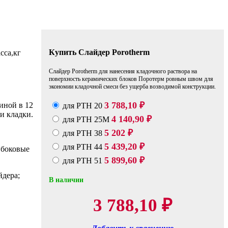
Купить Слайдер Porotherm
сса,кг
Cлайдер Porotherm для нанесения кладочного раствора на
поверхность керамических блоков Поротерм ровным швом для
экономии кладочной смеси без ущерба возводимой конструкции.
3 788,10
иной в 12
для PTH 20
₽
и кладки.
4 140,90
для PTH 25M
₽
5 202
для PTH 38
₽
5 439,20
для PTH 44
₽
ы боковые
5 899,60
для PTH 51
₽
йдера;
В наличии
3 788,10
₽