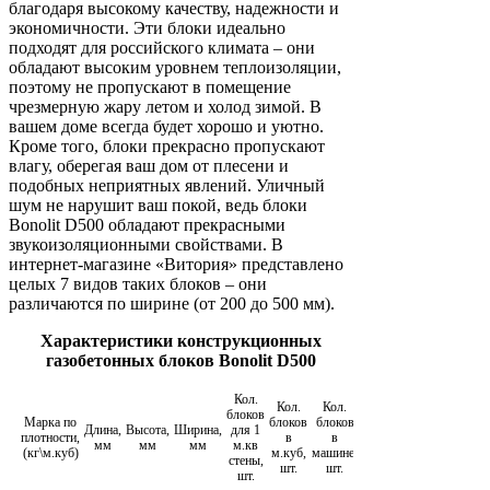
благодаря высокому качеству, надежности и
экономичности. Эти блоки идеально
подходят для российского климата – они
обладают высоким уровнем теплоизоляции,
поэтому не пропускают в помещение
чрезмерную жару летом и холод зимой. В
вашем доме всегда будет хорошо и уютно.
Кроме того, блоки прекрасно пропускают
влагу, оберегая ваш дом от плесени и
подобных неприятных явлений. Уличный
шум не нарушит ваш покой, ведь блоки
Bonolit D500 обладают прекрасными
звукоизоляционными свойствами. В
интернет-магазине «Витория» представлено
целых 7 видов таких блоков – они
различаются по ширине (от 200 до 500 мм).
Характеристики конструкционных
газобетонных блоков Bonolit D500
Кол.
Кол.
Кол.
Кол.
блоков
Марка по
блоков
блоков
блоков
Длина,
Высота,
Ширина,
для 1
плотности,
в
в
в
мм
мм
мм
м.кв
(кг\м.куб)
м.куб,
машине,
машине,
стены,
шт.
шт.
м.куб
шт.