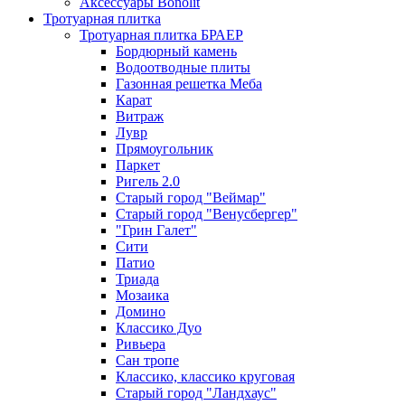
Аксессуары Bonolit
Тротуарная плитка
Тротуарная плитка БРАЕР
Бордюрный камень
Водоотводные плиты
Газонная решетка Меба
Карат
Витраж
Лувр
Прямоугольник
Паркет
Ригель 2.0
Старый город "Веймар"
Старый город "Венусбергер"
"Грин Галет"
Сити
Патио
Триада
Мозаика
Домино
Классико Дуо
Ривьера
Сан тропе
Классико, классико круговая
Старый город "Ландхаус"