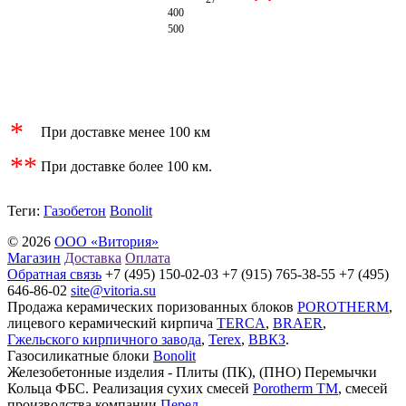
400
500
*
При доставке менее 100 км
**
При доставке более 100 км.
Теги:
Газобетон
Bonolit
© 2026
ООО «Витория»
Магазин
Доставка
Оплата
Обратная связь
+7 (495) 150-02-03 +7 (915) 765-38-55 +7 (495)
646-86-02
site@vitoria.su
Продажа керамических поризованных блоков
POROTHERM
,
лицевого керамический кирпича
TERCA
,
BRAER
,
Гжельского кирпичного завода
,
Terex
,
ВВКЗ
.
Газосиликатные блоки
Bonolit
Железобетонные изделия - Плиты (ПК), (ПНО) Перемычки
Кольца ФБС. Реализация сухих смесей
Porotherm TM
, смесей
производства компании
Перел
.