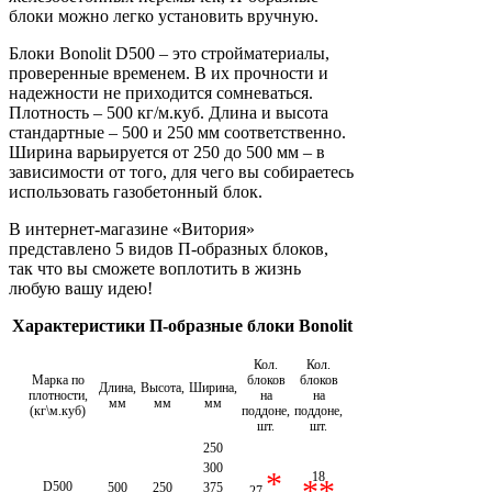
блоки можно легко установить вручную.
Блоки Bonolit D500 – это стройматериалы,
проверенные временем. В их прочности и
надежности не приходится сомневаться.
Плотность – 500 кг/м.куб. Длина и высота
стандартные – 500 и 250 мм соответственно.
Ширина варьируется от 250 до 500 мм – в
зависимости от того, для чего вы собираетесь
использовать газобетонный блок.
В интернет-магазине «Витория»
представлено 5 видов П-образных блоков,
так что вы сможете воплотить в жизнь
любую вашу идею!
Характеристики П-образные блоки Bonolit
Кол.
Кол.
Марка по
блоков
блоков
Длина,
Высота,
Ширина,
плотности,
на
на
мм
мм
мм
(кг\м.куб)
поддоне,
поддоне,
шт.
шт.
250
300
*
18
**
D500
500
250
375
27