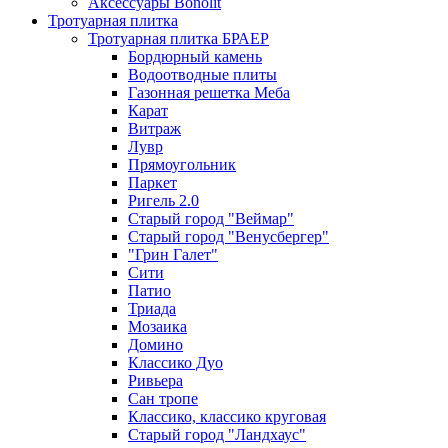
Аксессуары Bonolit
Тротуарная плитка
Тротуарная плитка БРАЕР
Бордюрный камень
Водоотводные плиты
Газонная решетка Меба
Карат
Витраж
Лувр
Прямоугольник
Паркет
Ригель 2.0
Старый город "Веймар"
Старый город "Венусбергер"
"Грин Галет"
Сити
Патио
Триада
Мозаика
Домино
Классико Дуо
Ривьера
Сан тропе
Классико, классико круговая
Старый город "Ландхаус"