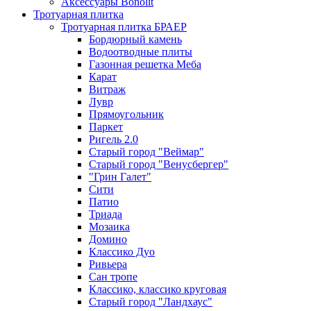
Аксессуары Bonolit
Тротуарная плитка
Тротуарная плитка БРАЕР
Бордюрный камень
Водоотводные плиты
Газонная решетка Меба
Карат
Витраж
Лувр
Прямоугольник
Паркет
Ригель 2.0
Старый город "Веймар"
Старый город "Венусбергер"
"Грин Галет"
Сити
Патио
Триада
Мозаика
Домино
Классико Дуо
Ривьера
Сан тропе
Классико, классико круговая
Старый город "Ландхаус"