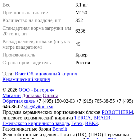
Вес
3.1 кг
Прочность на сжатие
М150
Количество на поддоне, шт
352
Стандартная норма загрузки а/м
6336
20 тонн, шт
Расход камней, шт/м.кв (штук в
45
метре квадратном)
Производитель
Браер
Страна производитель
Россия
Теги:
Braer
Облицовочный кирпич
Керамический кирпич
© 2026
ООО «Витория»
Магазин
Доставка
Оплата
Обратная связь
+7 (495) 150-02-03 +7 (915) 765-38-55 +7 (495)
646-86-02
site@vitoria.su
Продажа керамических поризованных блоков
POROTHERM
,
лицевого керамический кирпича
TERCA
,
BRAER
,
Гжельского кирпичного завода
,
Terex
,
ВВКЗ
.
Газосиликатные блоки
Bonolit
Железобетонные изделия - Плиты (ПК), (ПНО) Перемычки