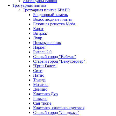
Аксессуары Bonolit
Тротуарная плитка
Тротуарная плитка БРАЕР
Бордюрный камень
Водоотводные плиты
Газонная решетка Меба
Карат
Витраж
Лувр
Прямоугольник
Паркет
Ригель 2.0
Старый город "Веймар"
Старый город "Венусбергер"
"Грин Галет"
Сити
Патио
Триада
Мозаика
Домино
Классико Дуо
Ривьера
Сан тропе
Классико, классико круговая
Старый город "Ландхаус"