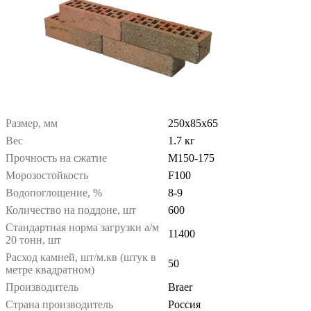
Размер, мм
250x85x65
Вес
1.7 кг
Прочность на сжатие
М150-175
Морозостойкость
F100
Водопоглощение, %
8-9
Количество на поддоне, шт
600
Стандартная норма загрузки а/м
11400
20 тонн, шт
Расход камней, шт/м.кв (штук в
50
метре квадратном)
Производитель
Braer
Страна производитель
Россия