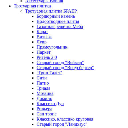
Аксессуары Bonolit
Тротуарная плитка
Тротуарная плитка БРАЕР
Бордюрный камень
Водоотводные плиты
Газонная решетка Меба
Карат
Витраж
Лувр
Прямоугольник
Паркет
Ригель 2.0
Старый город "Веймар"
Старый город "Венусбергер"
"Грин Галет"
Сити
Патио
Триада
Мозаика
Домино
Классико Дуо
Ривьера
Сан тропе
Классико, классико круговая
Старый город "Ландхаус"