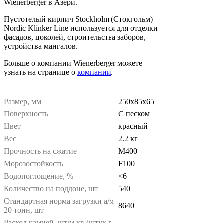
Wienerberger в Азери.
Пустотелый кирпич Stockholm (Стокгольм)
Nordic Klinker Line используется для отделки
фасадов, цоколей, строительства заборов,
устройства мангалов.
Больше о компании Wienerberger можете
узнать на странице о
компании
.
Размер, мм
250x85x65
Поверхность
С песком
Цвет
красный
Вес
2.2 кг
Прочность на сжатие
М400
Морозостойкость
F100
Водопоглощение, %
<6
Количество на поддоне, шт
540
Стандартная норма загрузки а/м
8640
20 тонн, шт
Расход камней, шт/м.кв (штук в