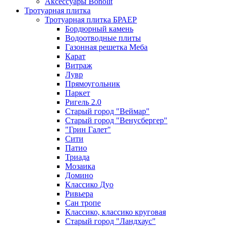
Аксессуары Bonolit
Тротуарная плитка
Тротуарная плитка БРАЕР
Бордюрный камень
Водоотводные плиты
Газонная решетка Меба
Карат
Витраж
Лувр
Прямоугольник
Паркет
Ригель 2.0
Старый город "Веймар"
Старый город "Венусбергер"
"Грин Галет"
Сити
Патио
Триада
Мозаика
Домино
Классико Дуо
Ривьера
Сан тропе
Классико, классико круговая
Старый город "Ландхаус"