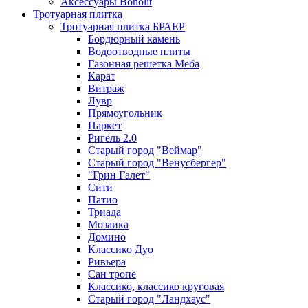
Аксессуары Bonolit
Тротуарная плитка
Тротуарная плитка БРАЕР
Бордюрный камень
Водоотводные плиты
Газонная решетка Меба
Карат
Витраж
Лувр
Прямоугольник
Паркет
Ригель 2.0
Старый город "Веймар"
Старый город "Венусбергер"
"Грин Галет"
Сити
Патио
Триада
Мозаика
Домино
Классико Дуо
Ривьера
Сан тропе
Классико, классико круговая
Старый город "Ландхаус"