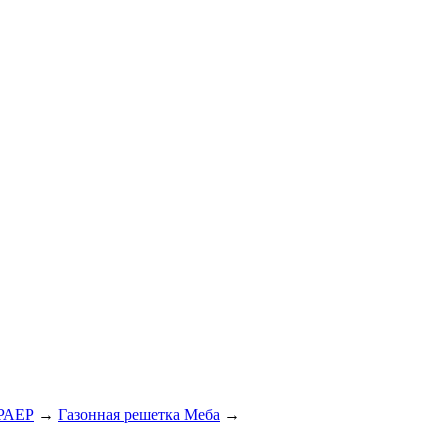
БРАЕР
→
Газонная решетка Меба
→