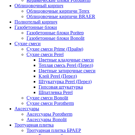
Керамические блоки Porotherm
Облицовочный кирпич
Облицовочные кирпичи Terex
Облицовочные кирпичи BRAER
Полнотелый кирпич
Газобетонные блоки
Газобетонные блоки Poritep
Газобетонные блоки Bonolit
Сухие смеси
Сухие смеси Prime (Прайм)
Сухие смеси Perel
Цветные кладочные смеси
Теплая смесь Perel (Перел)
Цветные затирочные смеси
Клей Perel (Перел)
Штукатурка Perel (Перел)
Гипсовая штукатурка
Шпатлевка Perel
Сухие смеси Bonolit
Сухие смеси Porotherm
Аксессуары
Аксессуары Porotherm
Аксессуары Bonolit
Тротуарная плитка
Тротуарная плитка БРАЕР