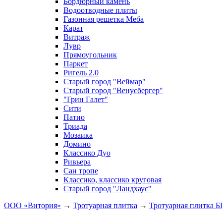
Бордюрный камень
Водоотводные плиты
Газонная решетка Меба
Карат
Витраж
Лувр
Прямоугольник
Паркет
Ригель 2.0
Старый город "Веймар"
Старый город "Венусбергер"
"Грин Галет"
Сити
Патио
Триада
Мозаика
Домино
Классико Дуо
Ривьера
Сан тропе
Классико, классико круговая
Старый город "Ландхаус"
ООО «Витория»
→
Тротуарная плитка
→
Тротуарная плитка 