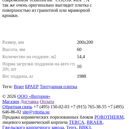
так же очень оригинально выглядит плитка с
поверхностью из гранитной или мраморной
крошки.
Размер, мм
200х200
Высота, мм
60
Количество на поддоне, м2
14,4
Норма загрузки поддонов на авто гп
10
20т, шт
Вес поддона, кг
1988
Теги:
Braer
БРАЕР
Тротуарная плитка
© 2026
ООО «Витория»
Магазин
Доставка
Оплата
Обратная связь
+7 (495) 150-02-03 +7 (915) 765-38-55 +7 (495)
646-86-02
site@vitoria.su
Продажа керамических поризованных блоков
POROTHERM
,
лицевого керамический кирпича
TERCA
,
BRAER
,
Гжельского кирпичного завода
,
Terex
,
ВВКЗ
.