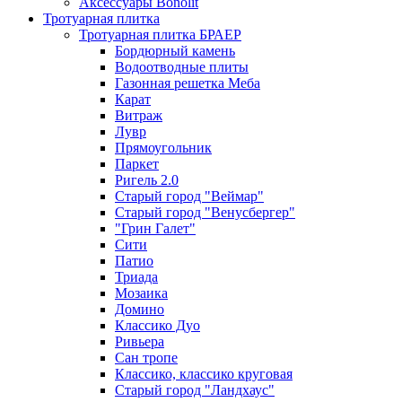
Аксессуары Bonolit
Тротуарная плитка
Тротуарная плитка БРАЕР
Бордюрный камень
Водоотводные плиты
Газонная решетка Меба
Карат
Витраж
Лувр
Прямоугольник
Паркет
Ригель 2.0
Старый город "Веймар"
Старый город "Венусбергер"
"Грин Галет"
Сити
Патио
Триада
Мозаика
Домино
Классико Дуо
Ривьера
Сан тропе
Классико, классико круговая
Старый город "Ландхаус"