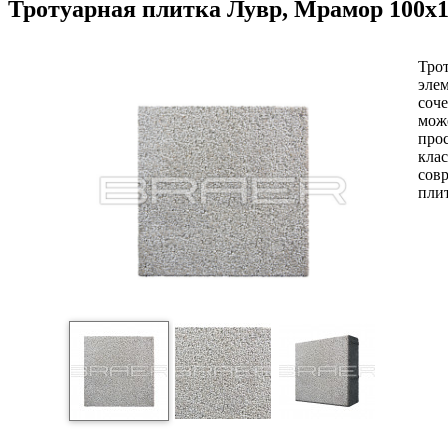
Тротуарная плитка Лувр, Мрамор 100х
Трот
элем
соче
мож
прос
кла
сов
пли