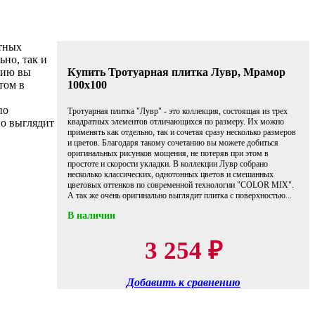
атных
но, так и
анию вы
Купить Тротуарная плитка Лувр, Мрамор
том в
100х100
по
Тротуарная плитка "Лувр" - это коллекция, состоящая из трех
о выглядит
квадратных элементов отличающихся по размеру. Их можно
применять как отдельно, так и сочетая сразу несколько размеров
и цветов. Благодаря такому сочетанию вы можете добиться
оригинальных рисунков мощения, не потеряв при этом в
простоте и скорости укладки. В коллекции Лувр собрано
несколько классических, однотонных цветов и смешанных
цветовых оттенков по современной технологии "COLOR MIX".
А так же очень оригинально выглядит плитка с поверхностью...
В наличии
3 254
₽
Добавить к сравнению