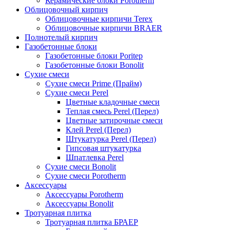
Керамические блоки Porotherm
Облицовочный кирпич
Облицовочные кирпичи Terex
Облицовочные кирпичи BRAER
Полнотелый кирпич
Газобетонные блоки
Газобетонные блоки Poritep
Газобетонные блоки Bonolit
Сухие смеси
Сухие смеси Prime (Прайм)
Сухие смеси Perel
Цветные кладочные смеси
Теплая смесь Perel (Перел)
Цветные затирочные смеси
Клей Perel (Перел)
Штукатурка Perel (Перел)
Гипсовая штукатурка
Шпатлевка Perel
Сухие смеси Bonolit
Сухие смеси Porotherm
Аксессуары
Аксессуары Porotherm
Аксессуары Bonolit
Тротуарная плитка
Тротуарная плитка БРАЕР