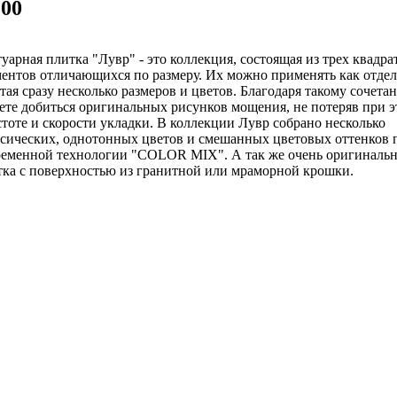
100
уарная плитка "Лувр" - это коллекция, состоящая из трех квадр
ентов отличающихся по размеру. Их можно применять как отдель
тая сразу несколько размеров и цветов. Благодаря такому сочет
ете добиться оригинальных рисунков мощения, не потеряв при э
тоте и скорости укладки. В коллекции Лувр собрано несколько
ссических, однотонных цветов и смешанных цветовых оттенков 
ременной технологии "COLOR MIX". А так же очень оригинальн
тка с поверхностью из гранитной или мраморной крошки.