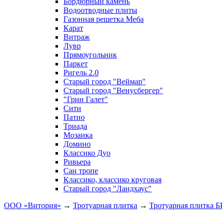
Бордюрный камень
Водоотводные плиты
Газонная решетка Меба
Карат
Витраж
Лувр
Прямоугольник
Паркет
Ригель 2.0
Старый город "Веймар"
Старый город "Венусбергер"
"Грин Галет"
Сити
Патио
Триада
Мозаика
Домино
Классико Дуо
Ривьера
Сан тропе
Классико, классико круговая
Старый город "Ландхаус"
ООО «Витория»
→
Тротуарная плитка
→
Тротуарная плитка 