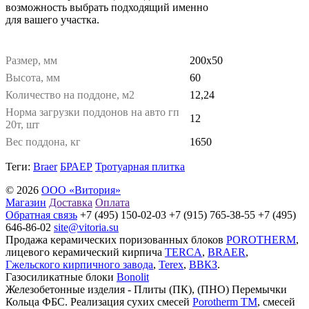
возможность выбрать подходящий именно
для вашего участка.
Размер, мм
200х50
Высота, мм
60
Количество на поддоне, м2
12,24
Норма загрузки поддонов на авто гп
12
20т, шт
Вес поддона, кг
1650
Теги:
Braer
БРАЕР
Тротуарная плитка
© 2026
ООО «Витория»
Магазин
Доставка
Оплата
Обратная связь
+7 (495) 150-02-03 +7 (915) 765-38-55 +7 (495)
646-86-02
site@vitoria.su
Продажа керамических поризованных блоков
POROTHERM
,
лицевого керамический кирпича
TERCA
,
BRAER
,
Гжельского кирпичного завода
,
Terex
,
ВВКЗ
.
Газосиликатные блоки
Bonolit
Железобетонные изделия - Плиты (ПК), (ПНО) Перемычки
Кольца ФБС. Реализация сухих смесей
Porotherm TM
, смесей