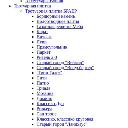
Аксессуары Bonolit
Тротуарная плитка
Тротуарная плитка БРАЕР
Бордюрный камень
Водоотводные плиты
Газонная решетка Меба
Карат
Витраж
Лувр
Прямоугольник
Паркет
Ригель 2.0
Старый город "Веймар"
Старый город "Венусбергер"
"Грин Галет"
Сити
Патио
Триада
Мозаика
Домино
Классико Дуо
Ривьера
Сан тропе
Классико, классико круговая
Старый город "Ландхаус"