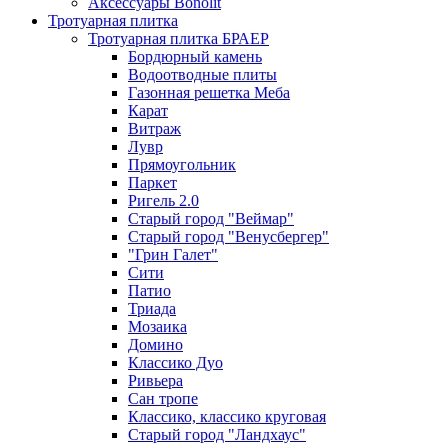
Аксессуары Bonolit
Тротуарная плитка
Тротуарная плитка БРАЕР
Бордюрный камень
Водоотводные плиты
Газонная решетка Меба
Карат
Витраж
Лувр
Прямоугольник
Паркет
Ригель 2.0
Старый город "Веймар"
Старый город "Венусбергер"
"Грин Галет"
Сити
Патио
Триада
Мозаика
Домино
Классико Дуо
Ривьера
Сан тропе
Классико, классико круговая
Старый город "Ландхаус"