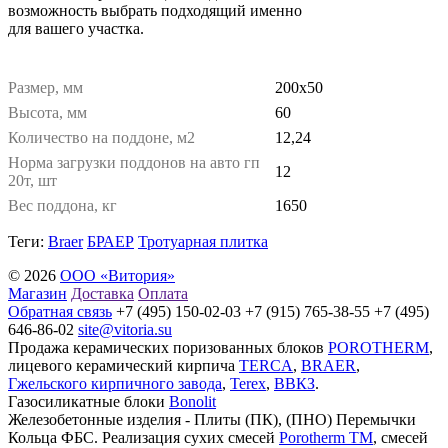
возможность выбрать подходящий именно
для вашего участка.
Размер, мм
200х50
Высота, мм
60
Количество на поддоне, м2
12,24
Норма загрузки поддонов на авто гп
12
20т, шт
Вес поддона, кг
1650
Теги:
Braer
БРАЕР
Тротуарная плитка
© 2026
ООО «Витория»
Магазин
Доставка
Оплата
Обратная связь
+7 (495) 150-02-03 +7 (915) 765-38-55 +7 (495)
646-86-02
site@vitoria.su
Продажа керамических поризованных блоков
POROTHERM
,
лицевого керамический кирпича
TERCA
,
BRAER
,
Гжельского кирпичного завода
,
Terex
,
ВВКЗ
.
Газосиликатные блоки
Bonolit
Железобетонные изделия - Плиты (ПК), (ПНО) Перемычки
Кольца ФБС. Реализация сухих смесей
Porotherm TM
, смесей