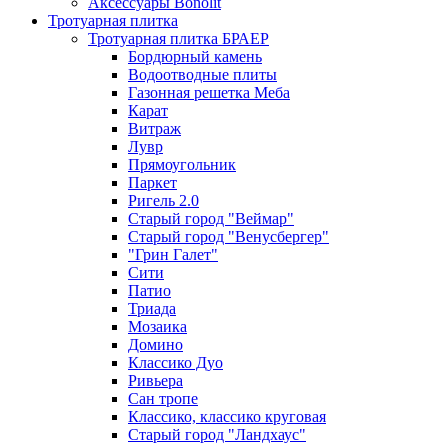
Аксессуары Bonolit
Тротуарная плитка
Тротуарная плитка БРАЕР
Бордюрный камень
Водоотводные плиты
Газонная решетка Меба
Карат
Витраж
Лувр
Прямоугольник
Паркет
Ригель 2.0
Старый город "Веймар"
Старый город "Венусбергер"
"Грин Галет"
Сити
Патио
Триада
Мозаика
Домино
Классико Дуо
Ривьера
Сан тропе
Классико, классико круговая
Старый город "Ландхаус"