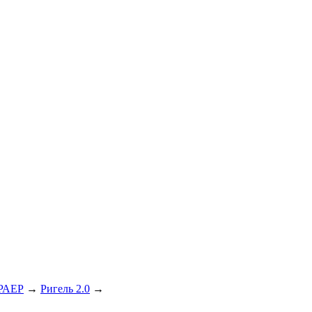
БРАЕР
→
Ригель 2.0
→