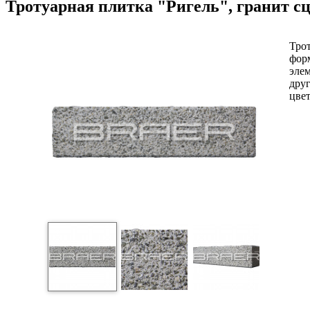
Тротуарная плитка "Ригель", гранит с
Тро
форм
элем
дру
цвет