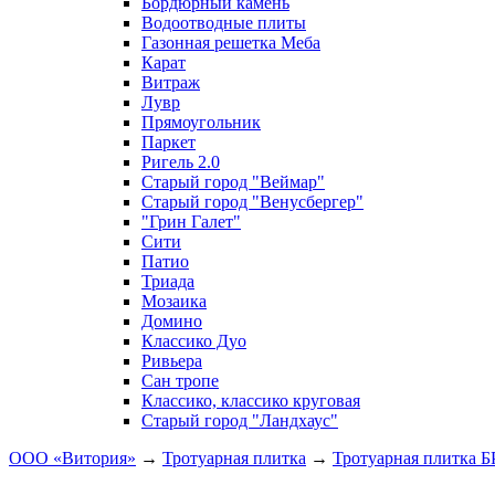
Бордюрный камень
Водоотводные плиты
Газонная решетка Меба
Карат
Витраж
Лувр
Прямоугольник
Паркет
Ригель 2.0
Старый город "Веймар"
Старый город "Венусбергер"
"Грин Галет"
Сити
Патио
Триада
Мозаика
Домино
Классико Дуо
Ривьера
Сан тропе
Классико, классико круговая
Старый город "Ландхаус"
ООО «Витория»
→
Тротуарная плитка
→
Тротуарная плитка 