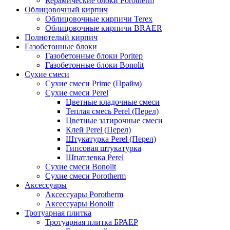
Керамические блоки Porotherm
Облицовочный кирпич
Облицовочные кирпичи Terex
Облицовочные кирпичи BRAER
Полнотелый кирпич
Газобетонные блоки
Газобетонные блоки Poritep
Газобетонные блоки Bonolit
Сухие смеси
Сухие смеси Prime (Прайм)
Сухие смеси Perel
Цветные кладочные смеси
Теплая смесь Perel (Перел)
Цветные затирочные смеси
Клей Perel (Перел)
Штукатурка Perel (Перел)
Гипсовая штукатурка
Шпатлевка Perel
Сухие смеси Bonolit
Сухие смеси Porotherm
Аксессуары
Аксессуары Porotherm
Аксессуары Bonolit
Тротуарная плитка
Тротуарная плитка БРАЕР