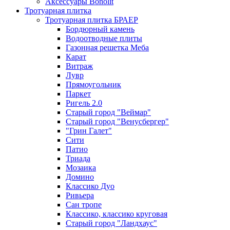
Аксессуары Bonolit
Тротуарная плитка
Тротуарная плитка БРАЕР
Бордюрный камень
Водоотводные плиты
Газонная решетка Меба
Карат
Витраж
Лувр
Прямоугольник
Паркет
Ригель 2.0
Старый город "Веймар"
Старый город "Венусбергер"
"Грин Галет"
Сити
Патио
Триада
Мозаика
Домино
Классико Дуо
Ривьера
Сан тропе
Классико, классико круговая
Старый город "Ландхаус"