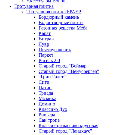
Аксессуары Bonolit
Тротуарная плитка
Тротуарная плитка БРАЕР
Бордюрный камень
Водоотводные плиты
Газонная решетка Меба
Карат
Витраж
Лувр
Прямоугольник
Паркет
Ригель 2.0
Старый город "Веймар"
Старый город "Венусбергер"
"Грин Галет"
Сити
Патио
Триада
Мозаика
Домино
Классико Дуо
Ривьера
Сан тропе
Классико, классико круговая
Старый город "Ландхаус"