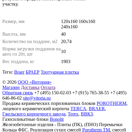
участку.
Размер, мм
120х160 160х160
240х160
Высота, мм
40
Количество на поддоне, м2
20,74
Норма загрузки поддонов на
10
авто гп 20т, шт
Вес поддона, кг
1903
Теги:
Braer
БРАЕР
Тротуарная плитка
© 2026
ООО «Витория»
Магазин
Доставка
Оплата
Обратная связь
+7 (495) 150-02-03 +7 (915) 765-38-55 +7 (495)
646-86-02
site@vitoria.su
Продажа керамических поризованных блоков
POROTHERM
,
лицевого керамический кирпича
TERCA
,
BRAER
,
Гжельского кирпичного завода
,
Terex
,
ВВКЗ
.
Газосиликатные блоки
Bonolit
Железобетонные изделия - Плиты (ПК), (ПНО) Перемычки
Кольца ФБС. Реализация сухих смесей
Porotherm TM
, смесей