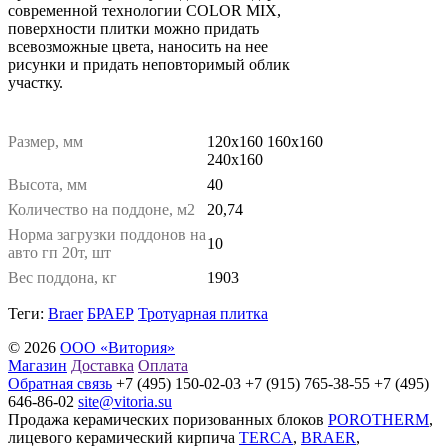
современной технологии COLOR MIX,
поверхности плитки можно придать
всевозможные цвета, наносить на нее
рисунки и придать неповторимый облик
участку.
Размер, мм
120х160 160х160
240х160
Высота, мм
40
Количество на поддоне, м2
20,74
Норма загрузки поддонов на
10
авто гп 20т, шт
Вес поддона, кг
1903
Теги:
Braer
БРАЕР
Тротуарная плитка
© 2026
ООО «Витория»
Магазин
Доставка
Оплата
Обратная связь
+7 (495) 150-02-03 +7 (915) 765-38-55 +7 (495)
646-86-02
site@vitoria.su
Продажа керамических поризованных блоков
POROTHERM
,
лицевого керамический кирпича
TERCA
,
BRAER
,