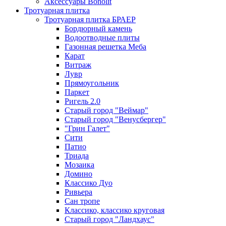
Аксессуары Bonolit
Тротуарная плитка
Тротуарная плитка БРАЕР
Бордюрный камень
Водоотводные плиты
Газонная решетка Меба
Карат
Витраж
Лувр
Прямоугольник
Паркет
Ригель 2.0
Старый город "Веймар"
Старый город "Венусбергер"
"Грин Галет"
Сити
Патио
Триада
Мозаика
Домино
Классико Дуо
Ривьера
Сан тропе
Классико, классико круговая
Старый город "Ландхаус"