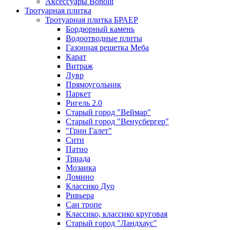
Аксессуары Bonolit
Тротуарная плитка
Тротуарная плитка БРАЕР
Бордюрный камень
Водоотводные плиты
Газонная решетка Меба
Карат
Витраж
Лувр
Прямоугольник
Паркет
Ригель 2.0
Старый город "Веймар"
Старый город "Венусбергер"
"Грин Галет"
Сити
Патио
Триада
Мозаика
Домино
Классико Дуо
Ривьера
Сан тропе
Классико, классико круговая
Старый город "Ландхаус"