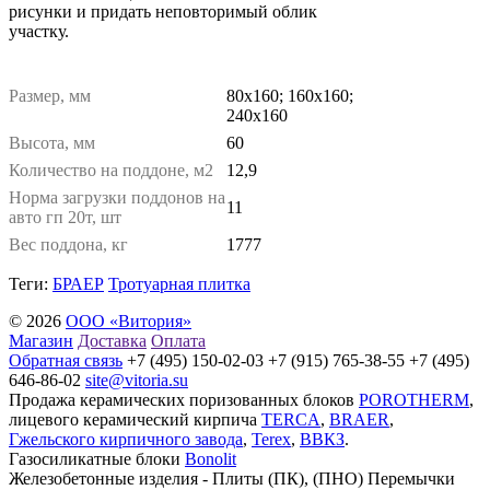
рисунки и придать неповторимый облик
участку.
Размер, мм
80х160; 160х160;
240х160
Высота, мм
60
Количество на поддоне, м2
12,9
Норма загрузки поддонов на
11
авто гп 20т, шт
Вес поддона, кг
1777
Теги:
БРАЕР
Тротуарная плитка
© 2026
ООО «Витория»
Магазин
Доставка
Оплата
Обратная связь
+7 (495) 150-02-03 +7 (915) 765-38-55 +7 (495)
646-86-02
site@vitoria.su
Продажа керамических поризованных блоков
POROTHERM
,
лицевого керамический кирпича
TERCA
,
BRAER
,
Гжельского кирпичного завода
,
Terex
,
ВВКЗ
.
Газосиликатные блоки
Bonolit
Железобетонные изделия - Плиты (ПК), (ПНО) Перемычки