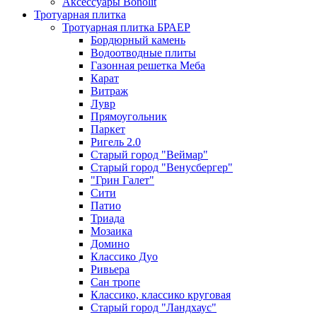
Аксессуары Bonolit
Тротуарная плитка
Тротуарная плитка БРАЕР
Бордюрный камень
Водоотводные плиты
Газонная решетка Меба
Карат
Витраж
Лувр
Прямоугольник
Паркет
Ригель 2.0
Старый город "Веймар"
Старый город "Венусбергер"
"Грин Галет"
Сити
Патио
Триада
Мозаика
Домино
Классико Дуо
Ривьера
Сан тропе
Классико, классико круговая
Старый город "Ландхаус"